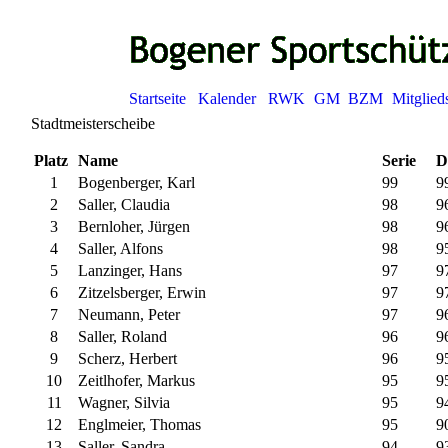
Startseite
Kalender
RWK
GM
BZM
Mitglied
Stadtmeisterscheibe
Platz
Name
Serie
D
1
Bogenberger, Karl
99
9
2
Saller, Claudia
98
9
3
Bernloher, Jürgen
98
9
4
Saller, Alfons
98
9
5
Lanzinger, Hans
97
9
6
Zitzelsberger, Erwin
97
9
7
Neumann, Peter
97
9
8
Saller, Roland
96
9
9
Scherz, Herbert
96
9
10
Zeitlhofer, Markus
95
9
11
Wagner, Silvia
95
9
12
Englmeier, Thomas
95
9
13
Saller, Sandra
94
9