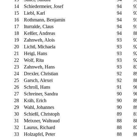
14
Schiedermeier, Josef
94
9
15
Liebl, Karl
94
9
16
Rothmann, Benjamin
94
9
17
Iturralde, Claus
94
9
18
Keßler, Andreas
94
8
19
Zahnweh, Alois
93
9
20
Lichtl, Michaela
93
9
21
Heigl, Hans
93
9
22
Wolf, Rita
93
9
23
Zahnweh, Hans
93
8
24
Drexler, Christian
92
8
25
Garsch, Alexei
92
8
26
Schroll, Hans
91
9
27
Schreiner, Sandra
90
9
28
Kräh, Erich
90
8
29
Wahl, Johannes
90
8
30
Schießl, Christoph
89
8
31
Meixner, Waltraud
88
8
32
Laurus, Richard
88
8
33
Holzapfel, Peter
88
8