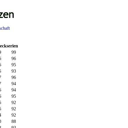
schaft
eckserien
9
99
6
96
6
95
5
93
7
96
7
94
6
94
6
95
5
92
5
92
4
92
0
88
3
93